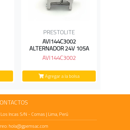
PRESTOLITE
AVI144C3002
ALTERNADOR 24V 105A
AVI144C3002
Agregar a la bolsa
ONTACTOS
 Los Incas S/N - Comas | Lima, Perú
rreo: hola@gpemsac.com