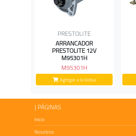
PRESTOLITE
ARRANCADOR
PRESTOLITE 12V
M95301H
M95301H
Agregar a la bolsa
PÁGINAS
Inicio
Nosotros