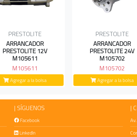
PRESTOLITE
PRESTOLITE
ARRANCADOR
ARRANCADOR
PRESTOLITE 12V
PRESTOLITE 24V
M105611
M105702
M105611
M105702
Agregar a la bolsa
Agregar a la bolsa
SÍGUENOS
C
Facebook
Av.
LinkedIn
Co